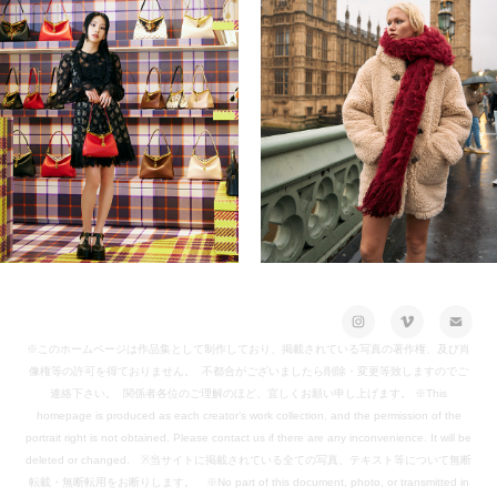
※このホームページは作品集として制作しており、掲載されている写真の著作権、及び肖
像権等の許可を得ておりません。 不都合がございましたら削除・変更等致しますのでご
連絡下さい。 関係者各位のご理解のほど、宜しくお願い申し上げます。 ※This
homepage is produced as each creator’s work collection, and the permission of the
portrait right is not obtained. Please contact us if there are any inconvenience. It will be
deleted or changed. ※当サイトに掲載されている全ての写真、テキスト等について無断
転載・無断転用をお断りします。 ※No part of this document, photo, or transmitted in