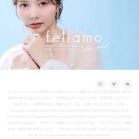
白石麻衣イメージモデルカラコン『feliamo（フェリアモ）』2023年新色イメージ
ムービー
※このホームページは作品集として制作しており、掲載されている写真の著作権、及び肖
像権等の許可を得ておりません。 不都合がございましたら削除・変更等致しますのでご
連絡下さい。 関係者各位のご理解のほど、宜しくお願い申し上げます。 ※This
homepage is produced as each creator’s work collection, and the permission of the
portrait right is not obtained. Please contact us if there are any inconvenience. It will be
deleted or changed. ※当サイトに掲載されている全ての写真、テキスト等について無断
転載・無断転用をお断りします。 ※No part of this document, photo, or transmitted in
any from or by any means without prior written permission.